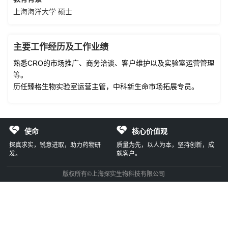
上海海洋大学 硕士
主要工作经历及工作业绩
熟悉CRO的市场推广、商务洽谈、客户维护以及实验室运营管理
等。
历任臻格生物实验室运营主管，中科新生命市场拓展专员。
使命
核心价值观
探真求实，锐意进取，助力药物研
质量为先，以人为本，坚持创新，成
发。
就客户。
版权所有©上海探实生物科技有限公司
备案/许可证编号：沪ICP备2021027666号