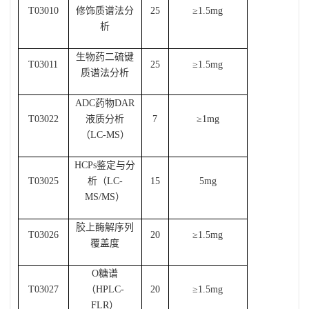
T03010
修饰质谱法分
25
≥
1.5mg
析
生物药二硫键
T03011
25
≥
1.5mg
质谱法分析
ADC
药物
DAR
T03022
液质分析
7
≥
1mg
（
LC-MS
）
HCPs
鉴定与分
T03025
析（
LC-
15
5mg
MS/MS
）
胶上酶解序列
T03026
20
≥
1.5mg
覆盖度
O
糖谱
T03027
（
HPLC-
20
≥
1.5mg
FLR
）