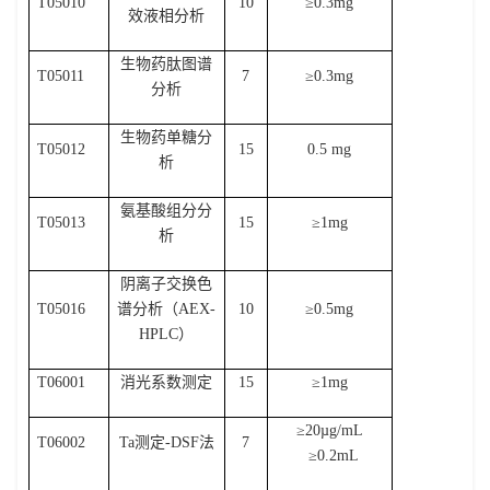
T05010
10
≥
0.3mg
效液相分析
生物药肽图谱
T05011
7
≥
0.3mg
分析
生物药单糖分
T05012
15
0.5 mg
析
氨基酸组分分
T05013
15
≥
1mg
析
阴离子交换色
T05016
谱分析（
AEX-
10
≥
0.5mg
HPLC
）
T06001
消光系数测定
15
≥
1mg
≥
20µg/mL
T06002
Ta
测定
-DSF
法
7
≥
0.2mL