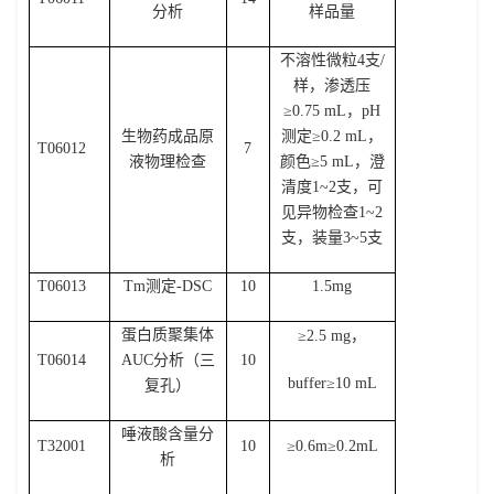
分析
样品量
不溶性微粒
4
支
/
样，渗透压
≥
0.75 mL
，
pH
生物药成品原
测定≥
0.2 mL
，
T06012
7
液物理检查
颜色≥
5 mL
，澄
清度
1~2
支，可
见异物检查
1~2
支，装量
3~5
支
T06013
Tm
测定
-DSC
10
1.5mg
蛋白质聚集体
≥
2.5 mg
，
T06014
AUC
分析（三
10
buffer
≥
10 mL
复孔）
唾液酸含量分
T32001
10
≥
0.6m
≥
0.2mL
析