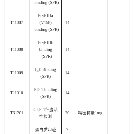
binding (SPR)
Fc
γ
RIIIa
T11007
(V158)
14
binding (SPR)
Fc
γ
RIIIb
T11008
binding
14
(SPR)
IgE Binding
T11009
14
(SPR)
PD-1 binding
T11010
14
(SPR)
GLP-1
细胞活
T31201
20
精密称量
1mg
性检测
蛋白质印迹
7