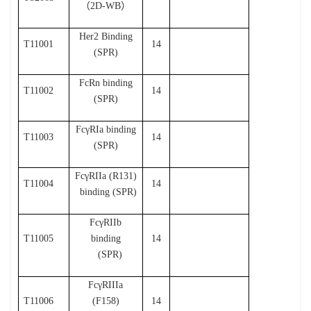
（
2D-WB
）
Her2 Binding
T11001
14
(SPR)
FcRn binding
T11002
14
(SPR)
Fc
γ
RIa binding
T11003
14
(SPR)
Fc
γ
RIIa (R131)
T11004
14
binding (SPR)
Fc
γ
RIIb
T11005
binding
14
(SPR)
Fc
γ
RIIIa
T11006
(F158)
14