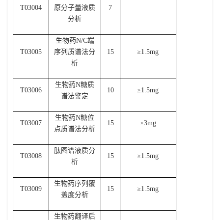
T03004
原分子量液质
7
分析
生物药
N/C
端
T03005
序列质谱法分
15
≥
1.5mg
析
生物药
N
糖质
T03006
10
≥
1.5mg
谱法鉴定
生物药
N
糖位
T03007
15
≥
3mg
点质谱法分析
肽图谱液质分
T03008
15
≥
1.5mg
析
生物药序列覆
T03009
15
≥
1.5mg
盖度分析
生物药翻译后