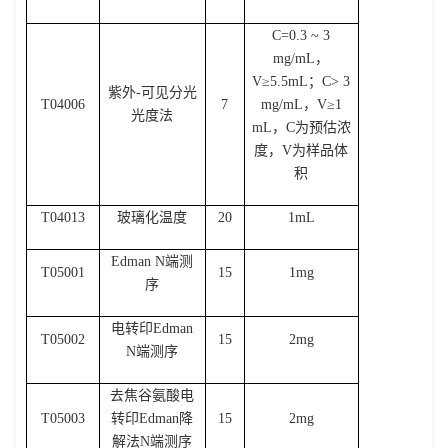
C=0.3 ~ 3
mg/mL
，
V
≥
5.5mL
；
C> 3
紫外
-
可见分光
T04006
7
mg/mL
，
V
≥
1
光度法
mL
，
C
为预估浓
度，
V
为样品体
积
T04013
玻璃化温度
20
1mL
Edman N
端测
T05001
15
1mg
序
电转印
Edman
T05002
15
2mg
N
端测序
去焦谷氨酸电
T05003
转印
Edman
降
15
2mg
解法
N
端测序