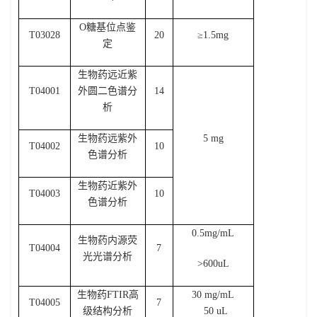
O
糖基位点鉴
T03028
20
≥
1.5mg
定
生物药远近紫
T04001
外圆二色谱分
14
析
生物药远紫外
5 mg
T04002
10
色谱分析
生物药近紫外
T04003
10
色谱分析
0.5mg/mL
生物药内源荧
T04004
7
光光谱分析
>600uL
生物药
FTIR
高
30 mg/mL
T04005
7
级结构分析
50 uL