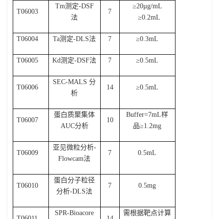
Tm
测定
-DSF
≥
20µg/mL
T06003
7
法
≥
0.2mL
T06004
Ta
测定
-DLS
法
7
≥
0.3mL
T06005
Kd
测定
-DSF
法
7
≥
0.5mL
SEC-MALS
分
T06006
14
≥
0.5mL
析
蛋白质聚集体
Buffer=7mL
样
T06007
10
AUC
分析
品≥
1.2mg
亚见微粒分析
-
T06009
7
0.5mL
Flowcam
法
蛋白分子粒径
T06010
7
0.5mg
分析
-DLS
法
SPR-Bioacore
需根据靶点计算
T06011
14