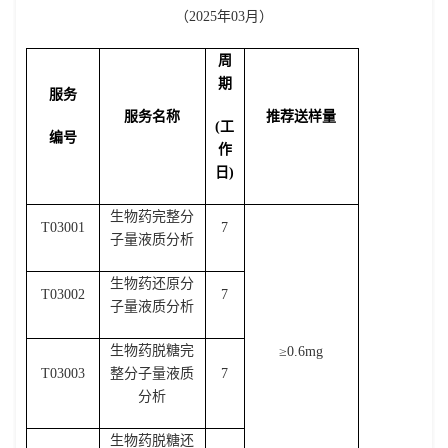
（
2025
年
03
月）
周
期
服务
服务名称
推荐送样量
(
工
编号
作
日
)
生物药完整分
T03001
7
子量液质分析
生物药还原分
T03002
7
子量液质分析
生物药脱糖完
≥
0.6mg
T03003
整分子量液质
7
分析
生物药脱糖还