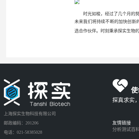
时光如梭，经过了几个月的
未来我们将持续不断的加快创新
选合作伙伴。时刻秉承探实生物
使
探真求实
上海探实生物科技有限公司
友情链接
邮政编码：201206
分析测试百
电话：021-58385028