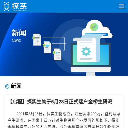
新闻
【启程】探实生物于6月28日正式落户金桥生研湾
2021年
6月2
8
日
，探实生物成立，
注册资本
2
00
万，
签约及落
户生研湾，
在国家十四五针对生物医药产业发展的规划下，
得到
金桥科技产业处
的大力支持
，成为金桥自贸区首家针对生物医药