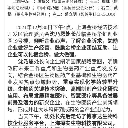
上图中左一：
唐博文
（博事达副总经理）；左三：
瞿峰（
博
事达总经理
）
；中间:
沈乃恩
（金桥管委会处长）；右三：
黄
懿
（探实生物总经理）；右二：
盛立明
（智岭生科CFO/COO）
2021年12月30日下午4点，上海金桥经济技术
开发区管理委员会
沈乃恩处长
莅临金桥华虹创业
园19号楼，
倾听企业心声，了解企业诉求，勉励
企业做好生产经营，鼓励金桥企业团结互助，让
企业可以扎根金桥，做大做强
。
沈乃恩
处长向企业阐明国家战略意图，明确
政府未来工作重点和生物医药产业重点发展方
向，结合金桥区生物医药产业基础和生物医药产
业发展热点领域趋势，
重点实现化学药转型升
级、生物药关键技术突破、高端制剂产业化研究
应用、布局发展精准医疗、智慧医疗等具备发展
前景及潜力的新兴企业
，在生物医药产业创新领
域，形成并壮大从科研到成药的全产业链能力。
当天下午，
沈处长先后
走访了博事达生物科
技企业服务平台，上海探实生物科技有限公司，